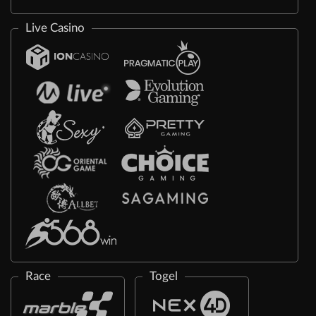
Live Casino
Race
Togel