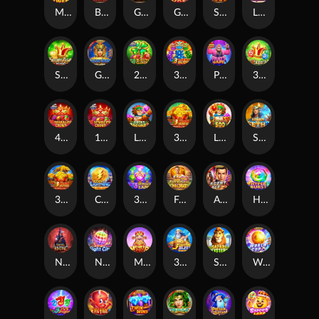
Master Tiger
Bonus Hunter
God Of Martial
Golden Joker
SevenSevenSeven
Lucky Coming
Super Ace Deluxe
Golden Queen
20 Blazing Clover
3 Lucky Baozhu
Party Ape
3 Super Ace
40 Sparkling Crown
10 Sparkling Crown
Lucky Jaguar 2
3 Coin Golden OX
Lucky Jaguar 500
Storm of Seth 2
3 Coin Wild Tiger
Coin of Lightning
3 Witch's Lamp
Fortune Gems Legend
Agent Ace
Hyper Burst
Nightfall Hunting
Night City
Money Pot
3 Lightning Blitz
Safari Mystery
World Cup