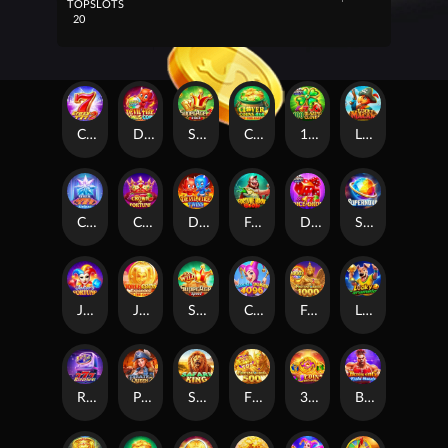
TOP
SLOTS
20
Crazy777 2
Devil Fire Bonu$ Coin
Super Ace 2
Clover Coins 4x4
100 Blazing Clover
Lucky Macaw
Crystal 777 DELUXE
Crown of Fortune
Devil Fire Twins
Fortune Hook Boom
Dice & Drop
Supernova
Joker's Fortune
Joker Coins Expanded
Super Ace SPEED
Circus Joker 4096
Fortune Garuda 1000
Lucky Caramelo
Rapid Gems 777
Pirate Queen 2
Safari King
FORTUNE GARUDA 500
3 Coin Treasures 2
Boxing King Title Match