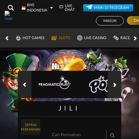
BHS
LIVE
MAIN DI TELEGRAM
CHAT
INDONESIA
DA
MASUK
IDR
UPDATING
HOT GAMES
SLOTS
LIVE CASINO
RACE
JILI
SEMUA
PERMAINAN