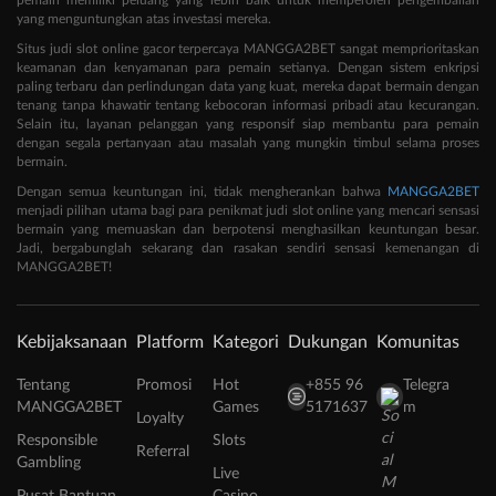
pemain memiliki peluang yang lebih baik untuk memperoleh pengembalian
yang menguntungkan atas investasi mereka.
Situs judi slot online gacor terpercaya MANGGA2BET sangat memprioritaskan
keamanan dan kenyamanan para pemain setianya. Dengan sistem enkripsi
paling terbaru dan perlindungan data yang kuat, mereka dapat bermain dengan
tenang tanpa khawatir tentang kebocoran informasi pribadi atau kecurangan.
Selain itu, layanan pelanggan yang responsif siap membantu para pemain
dengan segala pertanyaan atau masalah yang mungkin timbul selama proses
bermain.
Dengan semua keuntungan ini, tidak mengherankan bahwa
MANGGA2BET
menjadi pilihan utama bagi para penikmat judi slot online yang mencari sensasi
bermain yang memuaskan dan berpotensi menghasilkan keuntungan besar.
Jadi, bergabunglah sekarang dan rasakan sendiri sensasi kemenangan di
MANGGA2BET!
Kebijaksanaan
Platform
Kategori
Dukungan
Komunitas
Tentang
Promosi
Hot
+855 96
Telegra
MANGGA2BET
Games
5171637
m
Loyalty
Responsible
Slots
Referral
Gambling
Live