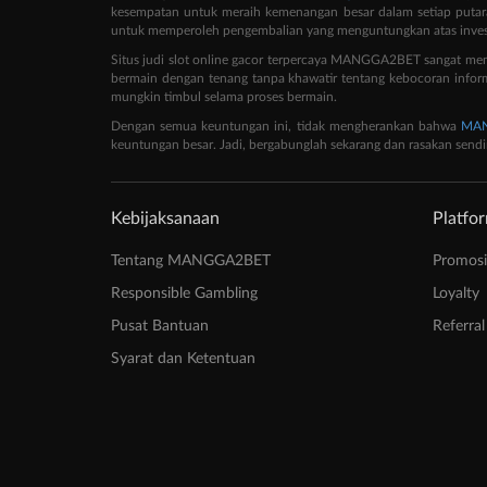
kesempatan untuk meraih kemenangan besar dalam setiap putaran. 
untuk memperoleh pengembalian yang menguntungkan atas inves
Situs judi slot online gacor terpercaya MANGGA2BET sangat mem
bermain dengan tenang tanpa khawatir tentang kebocoran inform
mungkin timbul selama proses bermain.
Dengan semua keuntungan ini, tidak mengherankan bahwa
MA
keuntungan besar. Jadi, bergabunglah sekarang dan rasakan se
Kebijaksanaan
Platfo
Tentang MANGGA2BET
Promosi
Responsible Gambling
Loyalty
Pusat Bantuan
Referral
Syarat dan Ketentuan