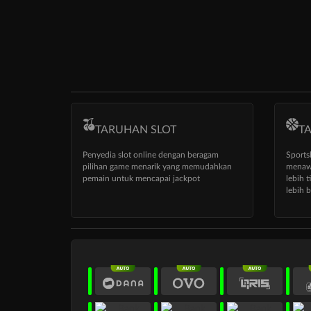
TARUHAN SLOT
T
Penyedia slot online dengan beragam
Sports
pilihan game menarik yang memudahkan
menawa
pemain untuk mencapai jackpot
lebih 
lebih 