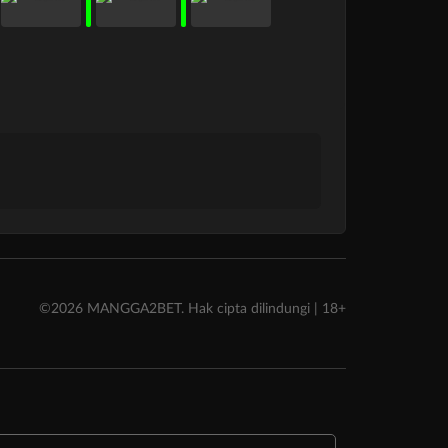
©2026 MANGGA2BET. Hak cipta dilindungi | 18+