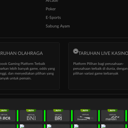
Arcade
Poker
E-Sports
Sabung Ayam
ARUHAN OLAHRAGA
TARUHAN LIVE KASIN
book Gaming Platform Terbaik
Platform Pilihan bagi perusahaan-
rkan lebih banyak game, odds yang
perusahaan terbaik di dunia, dengan
tinggi, dan menyediakan pilihan yang
pilihan variasi game terbanyak
banyak untuk pemain.