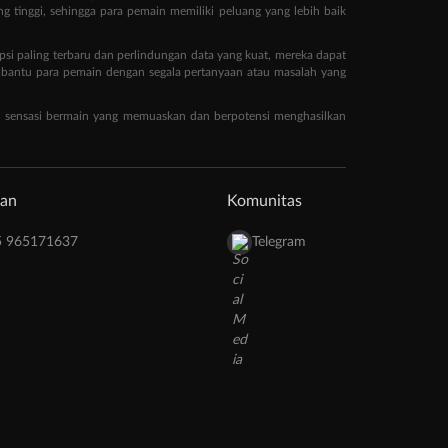
ng tinggi, sehingga para pemain memiliki peluang yang lebih baik
i paling terbaru dan perlindungan data yang kuat, mereka dapat
embantu para pemain dengan segala pertanyaan atau masalah yang
ri sensasi bermain yang memuaskan dan berpotensi menghasilkan
an
Komunitas
5 965171637
Telegram