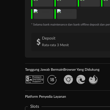
* Selama bank maintenance dan bank offline deposit dan pen
Deposit
Rata-rata 3 Menit
Tanggung Jawab Bermain
Browser Yang Didukung
Platform Penyedia Layanan
Slots