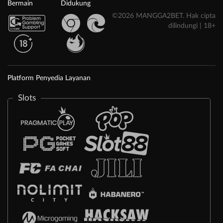
Bermain
Didukung
©2026 MANGGA2BET. Hak cipta
dilindungi | 18+
Platform Penyedia Layanan
Slots