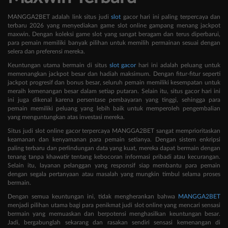
MANGGA2BET adalah link situs judi
slot
gacor hari ini paling terpercaya dan
terbaru 2026 yang menyediakan game slot online gampang menang jackpot
maxwin. Dengan koleksi game slot yang sangat beragam dan terus diperbarui,
para pemain memiliki banyak pilihan untuk memilih permainan sesuai dengan
selera dan preferensi mereka.
Keuntungan utama bermain di situs
slot gacor
hari ini adalah peluang untuk
memenangkan jackpot besar dan hadiah maksimum. Dengan fitur-fitur seperti
jackpot progresif dan bonus besar, seluruh pemain memiliki kesempatan untuk
meraih kemenangan besar dalam setiap putaran. Selain itu, situs gacor hari ini
ini juga dikenal karena persentase pembayaran yang tinggi, sehingga para
pemain memiliki peluang yang lebih baik untuk memperoleh pengembalian
yang menguntungkan atas investasi mereka.
Situs judi slot online gacor terpercaya MANGGA2BET sangat memprioritaskan
keamanan dan kenyamanan para pemain setianya. Dengan sistem enkripsi
paling terbaru dan perlindungan data yang kuat, mereka dapat bermain dengan
tenang tanpa khawatir tentang kebocoran informasi pribadi atau kecurangan.
Selain itu, layanan pelanggan yang responsif siap membantu para pemain
dengan segala pertanyaan atau masalah yang mungkin timbul selama proses
bermain.
Dengan semua keuntungan ini, tidak mengherankan bahwa
MANGGA2BET
menjadi pilihan utama bagi para penikmat judi slot online yang mencari sensasi
bermain yang memuaskan dan berpotensi menghasilkan keuntungan besar.
Jadi, bergabunglah sekarang dan rasakan sendiri sensasi kemenangan di