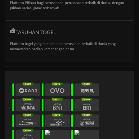
Platform Pilihan bagi perusahaan-perusahaan terbaik di dunia, dengan
pilihan variasi game terbanyak
TARUHAN TOGEL
Platform togel yang menarik dari perusahan terbaik di dunia yang
menawarkan hadiah kemenangan besar