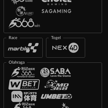
Race
Togel
Olahraga